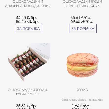
ОШОКОЛАДЕНИ И
ОШОКОЛАДЕНИ ЯГОДИ
ДЕКОРИРАНИ ЯГОДИ, КУТИЯ
ВЕГАН, КУТИЯ С 24 БР.
С 30 БР.
44,20
€/бр.
35,61
€/бр.
86,45
лв/бр.
69,65
лв/бр.
ЗА ПОРЪЧКА
ЗА ПОРЪЧКА
ОШОКОЛАДЕНИ ЯГОДИ,
ЯГОДА
КУТИЯ С 24 БР.
Френски макарон с маслен
крем, домашно сладко от
35,61
€/бр.
1,64
€/бр.
ягоди. Класически вкус -