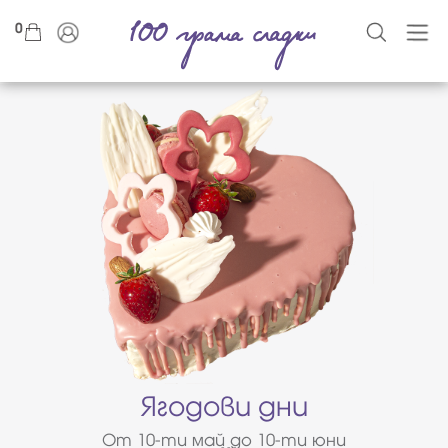
0
Ягодови дни
От 10-ти май до 10-ти юни