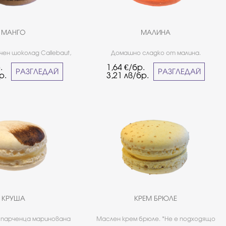
МАНГО
МАЛИНА
чен шоколад Callebaut,
Домашно сладко от малина.
 е подходящо за хора
Класически вкус - наличен в нашите
.
1,64
€/бр.
щи от целиакия.
търговски обекти през цялата
РАЗГЛЕДАЙ
РАЗГЛЕДАЙ
р.
3,21
лв/бр.
година. *Не е подходящо за хора
страдащи от целиакия.
КРУША
КРЕМ БРЮЛЕ
 парченца маринована
Маслен крем брюле. *Не е подходящо