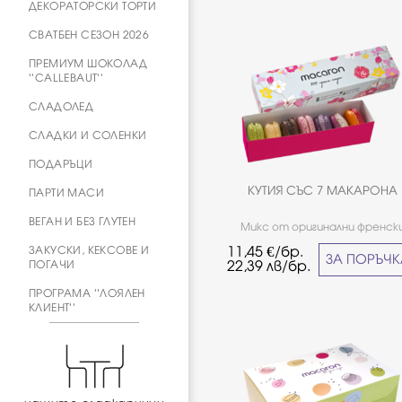
ДЕКОРАТОРСКИ ТОРТИ
СВАТБЕН СЕЗОН 2026
ПРЕМИУМ ШОКОЛАД
''CALLEBAUT''
СЛАДОЛЕД
СЛАДКИ И СОЛЕНКИ
ПОДАРЪЦИ
КУТИЯ СЪС 7 МАКАРОНА
ПАРТИ МАСИ
ВЕГАН И БЕЗ ГЛУТЕН
Микс от оригинални френск
макарони шоколадови и плодо
ЗАКУСКИ, КЕКСОВЕ И
11,45
€/бр.
вкусове. *Не е подходящо за х
ЗА ПОРЪЧ
ПОГАЧИ
22,39
лв/бр.
страдащи от целиакия. *Не 
подходящо за хора страдащи
ПРОГРАМА ''ЛОЯЛЕН
целиакия.
КЛИЕНТ''