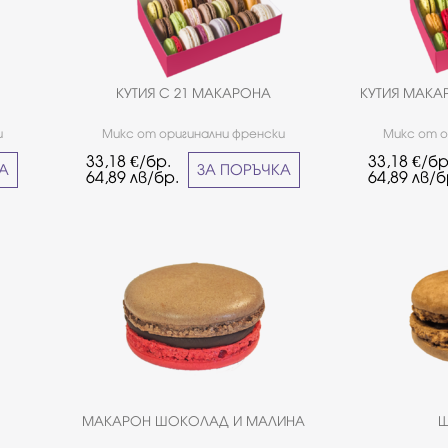
КУТИЯ С 21 МАКАРОНА
КУТИЯ МАК
и
Микс от оригинални френски
Микс от о
нни
макарони шоколадови и плодови
макарони пл
33,18
€/бр.
33,18
€/бр
що за
вкусове.*Не е подходящо за хора
подходящо 
КА
ЗА ПОРЪЧКА
64,89
лв/бр.
64,89
лв/б
.
страдащи от целиакия.
МАКАРОН ШОКОЛАД И МАЛИНА