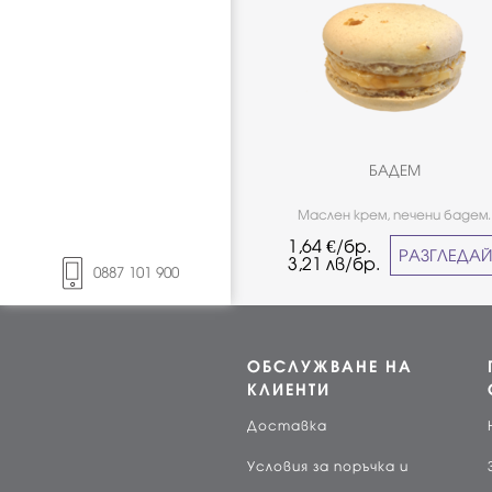
БАДЕМ
Маслен крем, печени бадем.
Класически вкус - наличен в на
1,64
€/бр.
търговски обекти през цяла
РАЗГЛЕДА
3,21
лв/бр.
година. *Не е подходящо за х
0887 101 900
страдащи от целиакия.
ОБСЛУЖВАНЕ НА
КЛИЕНТИ
Доставка
Условия за поръчка и