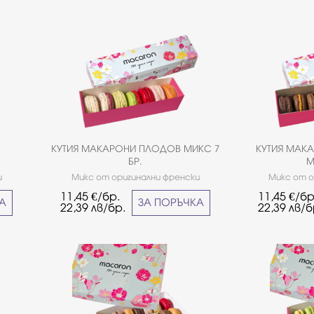
КУТИЯ МАКАРОНИ ПЛОДОВ МИКС 7
КУТИЯ МАК
БР.
М
и
Микс от оригинални френски
Микс от о
ви
макарони плодови вкусове.*Не е
макарони шоко
11,45
€/бр.
11,45
€/бр
ора
подходящо за хора страдащи от
подходящо 
КА
ЗА ПОРЪЧКА
22,39
лв/бр.
22,39
лв/б
е
целиакия.
 от