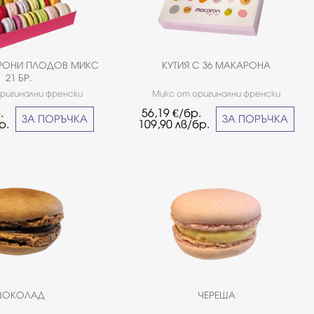
АРОНИ ПЛОДОВ МИКС
КУТИЯ С 36 МАКАРОНА
21 БР.
ригинални френски
Микс от оригинални френски
одови вкусове.*Не е
макарони с класически и сезонни
.
56,19
€/бр.
за хора страдащи от
плодови вкусове. *Не е подходящо за
ЗА ПОРЪЧКА
ЗА ПОРЪЧКА
р.
109,90
лв/бр.
целиакия.
хора страдащи от целиакия.
ШОКОЛАД
ЧЕРЕША