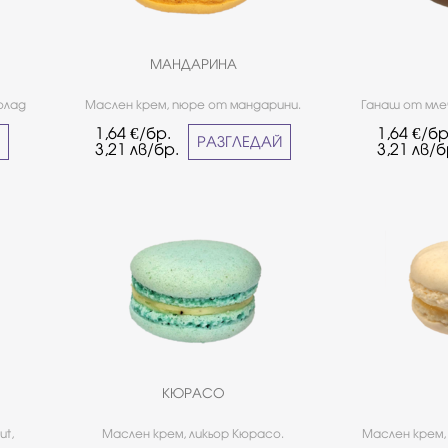
МАНДАРИНА
олад
Маслен крем, пюре от мандарини.
Ганаш от мле
ески
манго. *Не
1,64
€/бр.
1,64
€/бр
вски
страда
Й
РАЗГЛЕДАЙ
3,21
лв/бр.
3,21
лв/б
е е
 от
КЮРАСО
ut,
Маслен крем, ликьор Кюрасо.
Маслен крем,