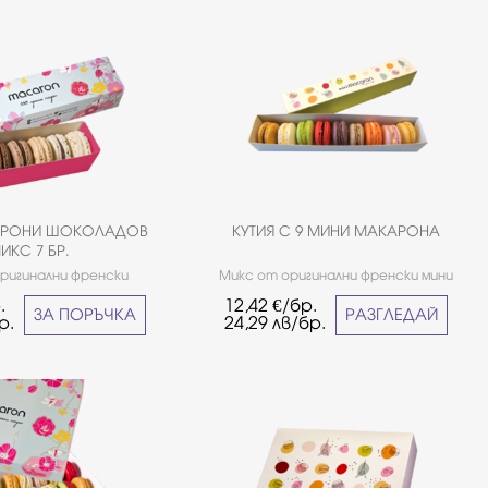
АРОНИ ШОКОЛАДОВ
КУТИЯ С 9 МИНИ МАКАРОНА
ИКС 7 БР.
ригинални френски
Микс от оригинални френски мини
ладови вкусове. *Не е
макарони шоколадови и плодови
.
12,42
€/бр.
за хора страдащи от
вкусове. *Не е подходящо за хора
ЗА ПОРЪЧКА
РАЗГЛЕДАЙ
р.
24,29
лв/бр.
целиакия.
страдащи от целиакия.