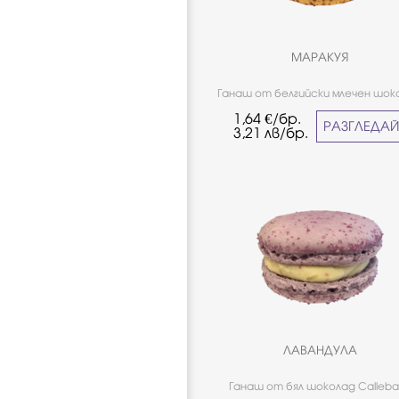
МАРАКУЯ
Ганаш от белгийски млечен шок
Callebaut 54%, маракуя. Класич
1,64
€/бр.
вкус - наличен в нашите търго
РАЗГЛЕДА
3,21
лв/бр.
обекти през цялата година. *Н
подходящо за хора страдащи
целиакия.
ЛАВАНДУЛА
Ганаш от бял шоколад Calleba