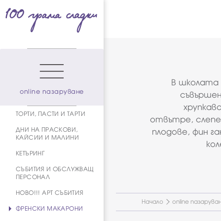
В школата 
online пазаруване
съвършен
хрупкава
ТОРТИ, ПАСТИ И ТАРТИ
отвътре, слепе
ДНИ НА ПРАСКОВИ,
плодове, фин г
КАЙСИИ И МАЛИНИ
кол
КЕТЪРИНГ
СЪБИТИЯ И ОБСЛУЖВАЩ
ПЕРСОНАЛ
НОВО!!! АРТ СЪБИТИЯ
Начало
online пазарува
ФРЕНСКИ МАКАРОНИ