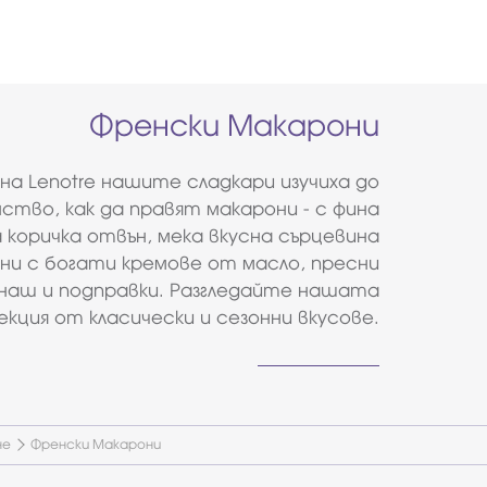
Френски Макарони
на Lenotre нашите сладкари изучиха до
ство, как да правят макарони - с фина
 коричка отвън, мека вкусна сърцевина
ни с богати кремове от масло, пресни
анаш и подправки. Разгледайте нашата
екция от класически и сезонни вкусове.
не
Френски Макарони