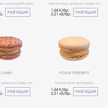
ен шоколад 56% какао.
Маслен крем, домашно сладко от
кус - наличен в нашите
череши.*Не е подходящо за хора
.
1,64
€/бр.
обекти през цялата
страдащи от целиакия. *Не е
РАЗГЛЕДАЙ
РАЗГЛЕДАЙ
р.
3,21
лв/бр.
 е подходящо за хора
подходящо за хора страдащи от
щи от целиакия.
целиакия.
СЛИВА
РОЗОВ ГРЕЙПФРУТ
, домашно сладко от
Маслен крем, грейпфрут.
сически вкус - наличен в
.
1,64
€/бр.
говски обекти през
РАЗГЛЕДАЙ
РАЗГЛЕДАЙ
р.
3,21
лв/бр.
а. *Не е подходящо за
дащи от целиакия.