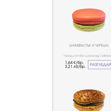
ШАМФЪСТЪК И ЧЕРЕША
Ганаш от бял шоколад Calleba
шамфъстък, сладко от череши. 
1,64
€/бр.
подходящо за хора страдащи
РАЗГЛЕДА
3,21
лв/бр.
целиакия.