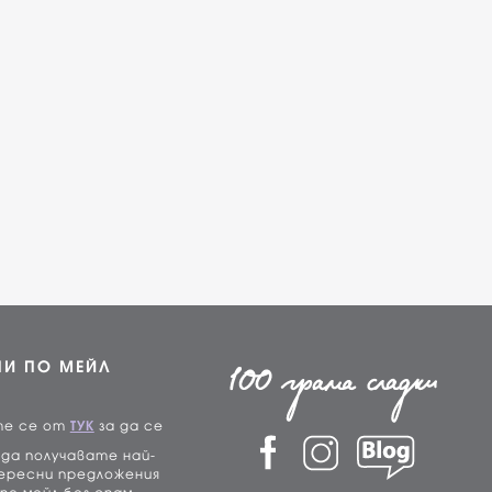
НИ ПО МЕЙЛ
те се от
ТУК
за да се
да получавате най-
ересни предложения