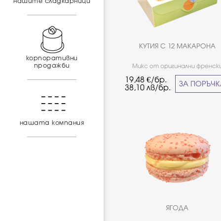
нашите сладкарници
КУТИЯ С 12 МАКАРОНА
корпоративни
продажби
Микс от оригинални френск
макарони с класически и сезо
19,48
€/бр.
плодови вкусове. *Не е подходя
ЗА ПОРЪЧ
38,10
лв/бр.
хора страдащи от целиакия
нашата компания
ЯГОДА