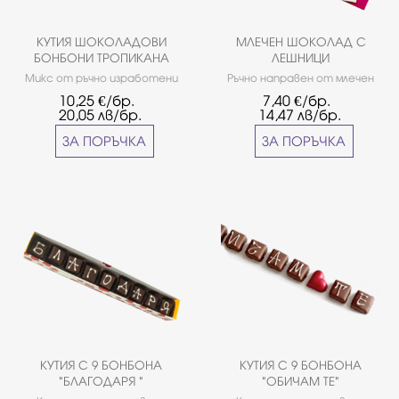
КУТИЯ ШОКОЛАДОВИ
МЛЕЧЕН ШОКОЛАД С
БОНБОНИ ТРОПИКАНА
ЛЕШНИЦИ
Микс от ръчно изработени
Ръчно направен от млечен
бонбони от белгийски
белгийски шоколад Callebaut
10,25
€/бр.
7,40
€/бр.
шоколад Callebaut.Кутията е
и натрошени лешници, в
20,05
лв/бр.
14,47
лв/бр.
подходяща за персонален
подаръчен плик. Размер на
или корпоративен подарък.
плика: 11,5см/19см.
ЗА ПОРЪЧКА
ЗА ПОРЪЧКА
Продуктът е наличен в
нашите обекти.
КУТИЯ С 9 БОНБОНА
КУТИЯ С 9 БОНБОНА
"БЛАГОДАРЯ "
"ОБИЧАМ ТЕ"