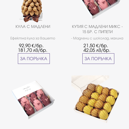
КУЛА С МАДЛЕНИ
КУТИЯ С МАДЛЕНИ МИКС -
15 БР. С ПИПЕТИ
Ефектна кула за вашето
- Мадлени с шоколад, малина
събитие украсена със 70 бр.
и бейлис - 8 бр. - Мадлени с
92,90
€/бр.
21,50
€/бр.
мадлени с карамелен
ягода и розов джин - 7 бр.
181,70
лв/бр.
42,05
лв/бр.
белгийски шоколад
''Callebаut''
ЗА ПОРЪЧКА
ЗА ПОРЪЧКА