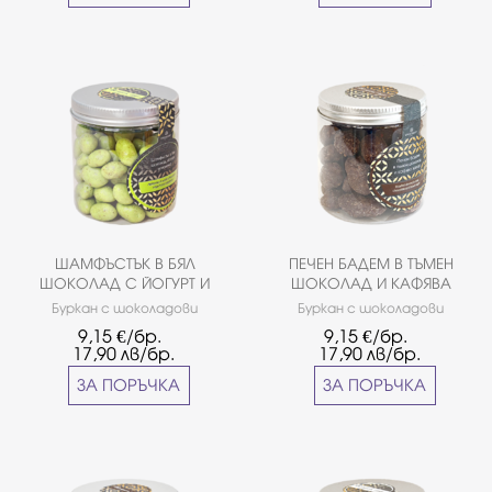
ШАМФЪСТЪК В БЯЛ
ПЕЧЕН БАДЕМ В ТЪМЕН
ШОКОЛАД С ЙОГУРТ И
ШОКОЛАД И КАФЯВА
МАЛИНИ
ЗАХАР
Буркан с шоколадови
Буркан с шоколадови
дражета от белгийски
дражета от тъмен
9,15
€/бр.
9,15
€/бр.
шоколад ''Callebaut''. Вкус:
белгийски шоколад
17,90
лв/бр.
17,90
лв/бр.
шамфъстък в бял шоколад с
''Callebaut''. Вкус: печен бадем
йогурт и малини. Грамаж:
в тъмен шоколад и кафява
ЗА ПОРЪЧКА
ЗА ПОРЪЧКА
~0,150 кг
захарГрамаж: ~0,150 кг