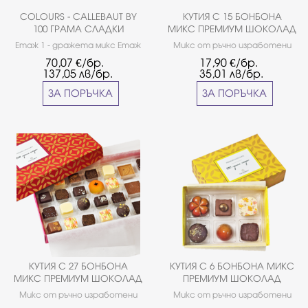
COLOURS - CALLEBAUT BY
КУТИЯ С 15 БОНБОНА
100 ГРАМА СЛАДКИ
МИКС ПРЕМИУМ ШОКОЛАД
Етаж 1 - дражета микс Етаж
Микс от ръчно изработени
2 - микс от ръчно изработени
бонбони от белгийски
70,07
€/бр.
17,90
€/бр.
бонбони Callebaut Етаж 3 -
шоколад Callebaut и бадемов
137,05
лв/бр.
35,01
лв/бр.
микс мендиани от млечен и
марципан (тематична форма
натурален шоколад Callebaut
на марципана според
ЗА ПОРЪЧКА
ЗА ПОРЪЧКА
Етаж 4 - микс трюфели от
сезона).Аранжирани в
млечен и натурален шоколад
луксозна празнична кутия.
Callebaut и марципанови
форми
КУТИЯ С 27 БОНБОНА
КУТИЯ С 6 БОНБОНА МИКС
МИКС ПРЕМИУМ ШОКОЛАД
ПРЕМИУМ ШОКОЛАД
Микс от ръчно изработени
Микс от ръчно изработени
бонбони от белгийски
бонбони от белгийски