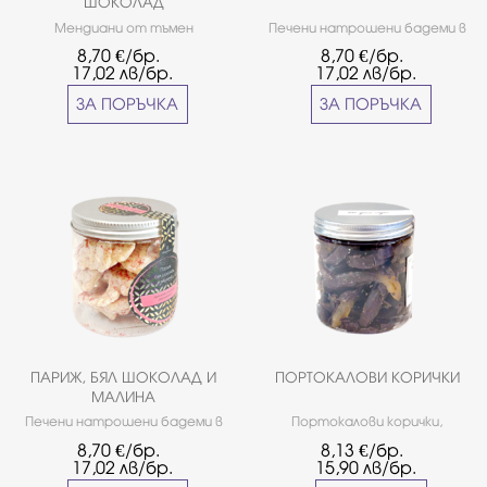
ШОКОЛАД
Мендиани от тъмен
Печени натрошени бадеми в
белгийски шоколад
млечен шоколад
8,70
€/бр.
8,70
€/бр.
''Callebaut'', завършени със
''Callebaut''Грамаж: ~0,130кг.
17,02
лв/бр.
17,02
лв/бр.
сушени плодове и ядки.
Грамаж: ~140 кг
ЗА ПОРЪЧКА
ЗА ПОРЪЧКА
ПАРИЖ, БЯЛ ШОКОЛАД И
ПОРТОКАЛОВИ КОРИЧКИ
МАЛИНА
Печени натрошени бадеми в
Портокалови корички,
бял шоколад ''Callebaut'',
потопени в тъмен белгийски
8,70
€/бр.
8,13
€/бр.
поръсени с малинова
шоколад ''callebaut''. Грамаж:
17,02
лв/бр.
15,90
лв/бр.
прах.Грамаж: ~0,130кг.
~0,150 кг