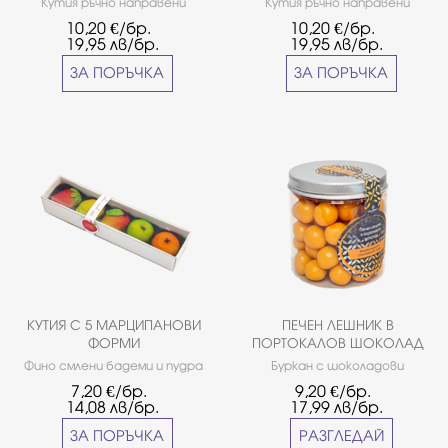
Кутия ръчно направени
Кутия ръчно направени
бонбони от
бонбони от
10,20
€/бр.
10,20
€/бр.
висококачествен белгийски
висококачествен белгийски
19,95
лв/бр.
19,95
лв/бр.
шоколад Callebaut с изписано
шоколад Callebaut с изписано
послание * Грамаж - 85
послание * Грамаж - 85
ЗА ПОРЪЧКА
ЗА ПОРЪЧКА
гр.*Бонбоните на снимката
гр.*Бонбоните на снимката
са примерни.
са примерни.
КУТИЯ С 5 МАРЦИПАНОВИ
ПЕЧЕН ЛЕШНИК В
ФОРМИ
ПОРТОКАЛОВ ШОКОЛАД
Фино смлени бадеми и пудра
Буркан с шоколадови
захар.
дражета от белгийски
7,20
€/бр.
9,20
€/бр.
шоколад ''Callebaut''. Вкус:
14,08
лв/бр.
17,99
лв/бр.
печен лешник в портокалов
шоколад. Грамаж: ~0,150 кг
ЗА ПОРЪЧКА
РАЗГЛЕДАЙ