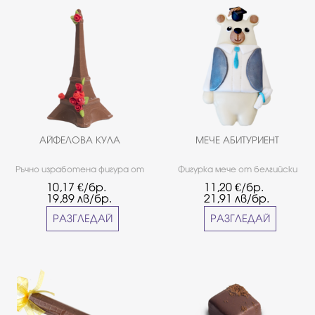
АЙФЕЛОВА КУЛА
МЕЧЕ АБИТУРИЕНТ
Ръчно изработена фигура от
Фигурка мече от белгийски
млечен белгийски шоколад
бял шоколад, тематично
10,17
€/бр.
11,20
€/бр.
Callebaut с декорация.
декорирано за
19,89
лв/бр.
21,91
лв/бр.
абитуриентските
празници.*Продуктът ще
РАЗГЛЕДАЙ
РАЗГЛЕДАЙ
бъде наличен във фирмените
ни магазини до изчерпване на
количествата.