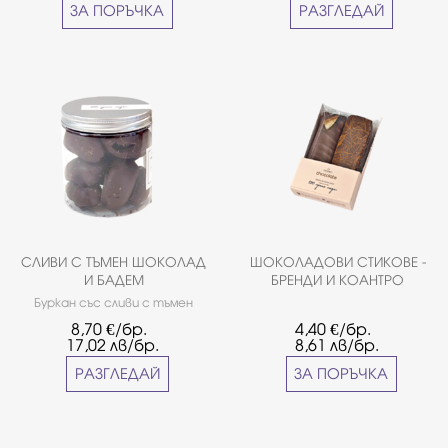
ЗА ПОРЪЧКА
РАЗГЛЕДАЙ
СЛИВИ С ТЪМЕН ШОКОЛАД
ШОКОЛАДОВИ СТИКОВЕ -
И БАДЕМ
БРЕНДИ И КОАНТРО
Буркан със сливи с тъмен
белгийски шоколад
8,70
€/бр.
4,40
€/бр.
''Callebaut'' и бадем. Грамаж:
17,02
лв/бр.
8,61
лв/бр.
0,170 кг
РАЗГЛЕДАЙ
ЗА ПОРЪЧКА