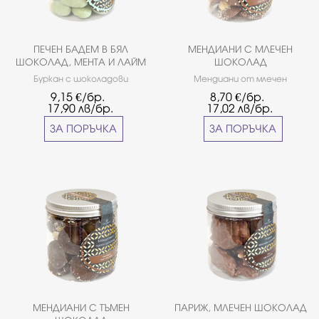
ПЕЧЕН БАДЕМ В БЯЛ
МЕНДИАНИ С МЛЕЧЕН
ШОКОЛАД, МЕНТА И ЛАЙМ
ШОКОЛАД
Буркан с шоколадови
Мендиани от млечен
дражета от белгийски
белгийски шоколад
9,15
€/бр.
8,70
€/бр.
шоколад ''Callebaut''. Вкус:
''Callebaut'', завършени със
17,90
лв/бр.
17,02
лв/бр.
печен бадем в бял шоколад,
сушени плодове и ядки.
мента и лайм. Грамаж: ~0,150
Грамаж: ~140 кг
ЗА ПОРЪЧКА
ЗА ПОРЪЧКА
кг
МЕНДИАНИ С ТЪМЕН
ПАРИЖ, МЛЕЧЕН ШОКОЛАД