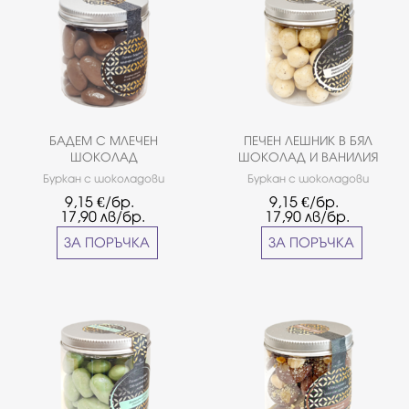
БАДЕМ С МЛЕЧЕН
ПЕЧЕН ЛЕШНИК В БЯЛ
ШОКОЛАД
ШОКОЛАД И ВАНИЛИЯ
Буркан с шоколадови
Буркан с шоколадови
дражета от белгийски
дражета от белгийски
9,15
€/бр.
9,15
€/бр.
шоколад ''Callebaut''. Вкус:
шоколад ''Callebaut''. Вкус:
17,90
лв/бр.
17,90
лв/бр.
печен бадем в млечен
печен лешник в бял шоколад и
шоколад. Грамаж: ~0,150 кг
ванилия. Грамаж: ~0,150 кг
ЗА ПОРЪЧКА
ЗА ПОРЪЧКА