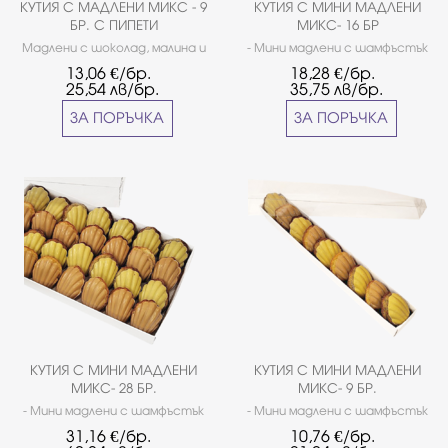
КУТИЯ С МАДЛЕНИ МИКС - 9
КУТИЯ С МИНИ МАДЛЕНИ
БР. С ПИПЕТИ
МИКС- 16 БР
Мадлени с шоколад, малина и
- Мини мадлени с шамфъстък
бейлис - 5 бр. Мадлени с
и шоколад - 8бр. - Мини
13,06
€/бр.
18,28
€/бр.
ягода и розов джин - 4 бр.
мадлени с шоколад и карамел
25,54
лв/бр.
35,75
лв/бр.
- 8бр
ЗА ПОРЪЧКА
ЗА ПОРЪЧКА
КУТИЯ С МИНИ МАДЛЕНИ
КУТИЯ С МИНИ МАДЛЕНИ
МИКС- 28 БР.
МИКС- 9 БР.
- Мини мадлени с шамфъстък
- Мини мадлени с шамфъстък
и шоколад - 14бр. - Мини
и шоколад - 5бр. - Мини
31,16
€/бр.
10,76
€/бр.
мадлени с шоколад и карамел
мадлени с шоколад и карамел