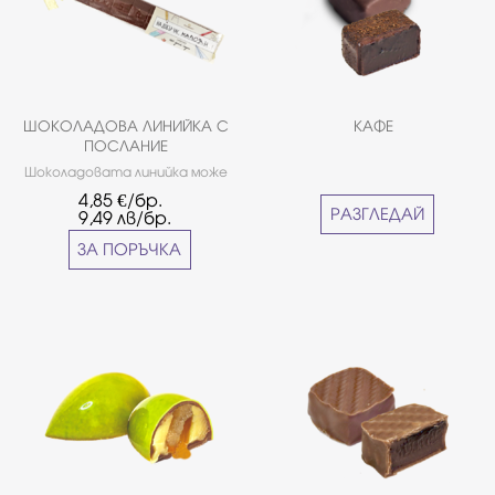
ШОКОЛАДОВА ЛИНИЙКА С
КАФЕ
ПОСЛАНИЕ
Шоколадовата линийка може
сами да персонализирате с
4,85
€/бр.
името на детето.
РАЗГЛЕДАЙ
9,49
лв/бр.
ЗА ПОРЪЧКА