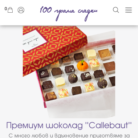
0
Премиум шоколад ''Callebaut''
С много любов и вдъхновение приготвяме за