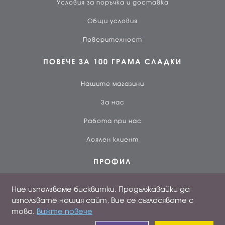
Условия за поръчка и доставка
Общи условия
Поверителност
ПОВЕЧЕ ЗА 100 ГРАМА СЛАДКИ
Нашите магазини
За нас
Работа при нас
Лоялен клиент
ПРОФИЛ
Вход
Ние използваме бисквитки. Продължавайки да
използвате нашия сайт, Вие се съгласявате с
Създай профил
това.
Вижте повече
Поръчки