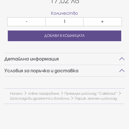
17,02
лв
Количество
-
+
ДОБАВИ В КОШНИЦАТА
Детайлна информация
Условия за поръчка и доставка
Начало
online пазаруване
Премиум шоколад ''Callebaut''
Шоколадови дражета и бонбони
Париж, млечен шоколад