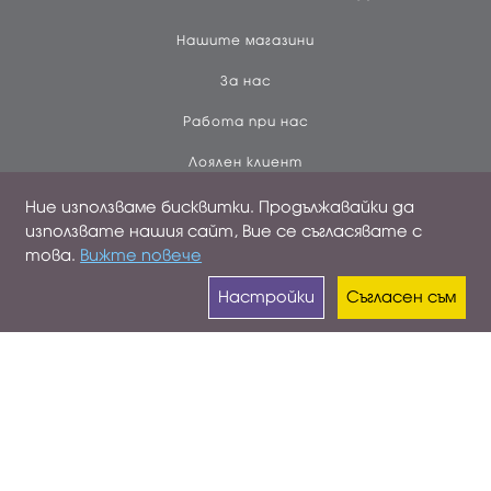
Нашите магазини
За нас
Работа при нас
Лоялен клиент
Ние използваме бисквитки. Продължавайки да
ПРОФИЛ
използвате нашия сайт, Вие се съгласявате с
това.
Вижте повече
Вход
Настройки
Съгласен съм
Създай профил
Поръчки
Контакти
НОВИНИ ПО МЕЙЛ
Регистрирайте се от
ТУК
за да се абонирате и да