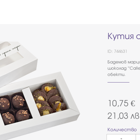
Кутия 
ID: 744631
Бадемов марци
шоколад ''Call
обекти.
10,75
€
21,03
лв
Количество
-