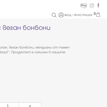
0
ВХОД
/
РЕГИСТРАЦИЯ
с веган бонбони
пан, веган бонбони, мендиани от тъмен
ebaut''. Продуктът е наличен в нашите
+