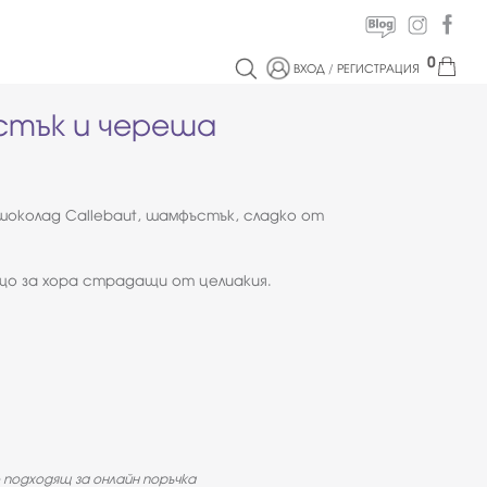
0
ВХОД
/
РЕГИСТРАЦИЯ
тък и череша
шоколад Callebaut, шамфъстък, сладко от
що за хора страдащи от целиакия.
 подходящ за онлайн поръчка