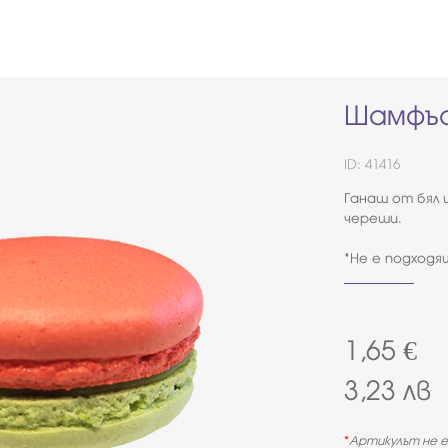
Шамфъс
ID: 41416
Ганаш от бял 
череши.
*Не е подходя
1,65
€
3,23
лв
Артикулът не е