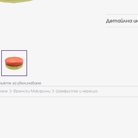
Детайлна и
ъжте за увеличаване
ване
Френски Макарони
Шамфъстък и череша