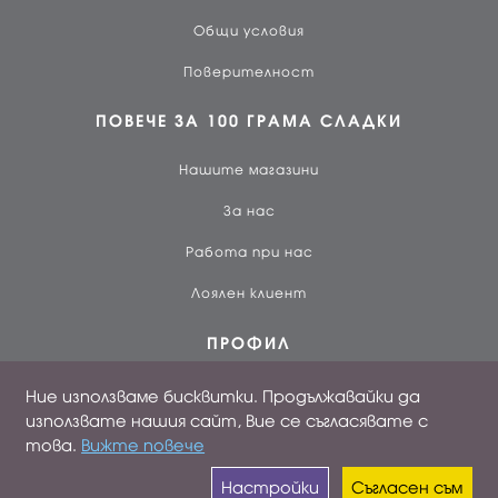
Общи условия
Поверителност
ПОВЕЧЕ ЗА 100 ГРАМА СЛАДКИ
Нашите магазини
За нас
Работа при нас
Лоялен клиент
ПРОФИЛ
Вход
Ние използваме бисквитки. Продължавайки да
използвате нашия сайт, Вие се съгласявате с
Създай профил
това.
Вижте повече
Поръчки
Настройки
Съгласен съм