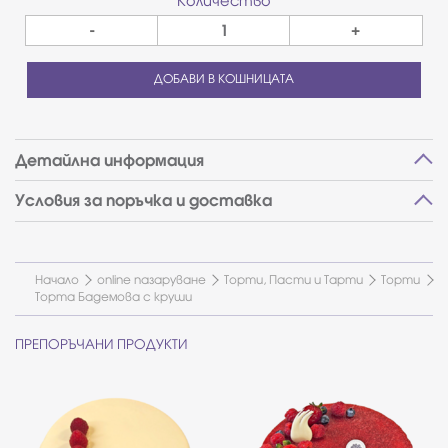
Количество
-
+
ДОБАВИ В КОШНИЦАТА
Детайлна информация
Условия за поръчка и доставка
Начало
online пазаруване
Торти, Пасти и Тарти
Торти
Торта Бадемова с круши
ПРЕПОРЪЧАНИ ПРОДУКТИ