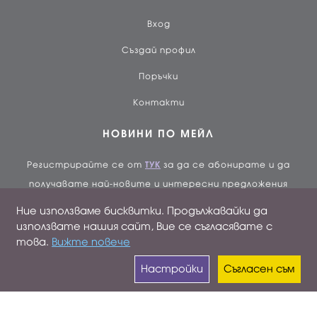
Вход
Създай профил
Поръчки
Контакти
НОВИНИ ПО МЕЙЛ
Регистрирайте се от
ТУК
за да се абонирате и да
получавате най-новите и интересни предложения
директно по мейл без спам
Ние използваме бисквитки. Продължавайки да
използвате нашия сайт, Вие се съгласявате с
Валутен курс: 1 BGN = 0,51129 EUR
това.
Вижте повече
Настройки
Съгласен съм