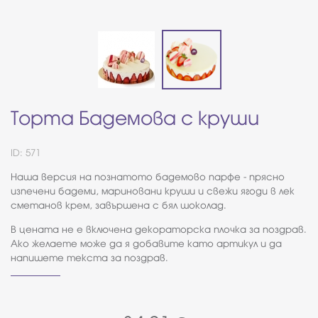
Торта Бадемова с круши
ID: 571
Наша версия на познатото бадемово парфе - прясно
изпечени бадеми, мариновани круши и свежи ягоди в лек
сметанов крем, завършена с бял шоколад.
В цената не е включена декораторска плочка за поздрав.
Ако желаете може да я добавите като артикул и да
напишете текста за поздрав.