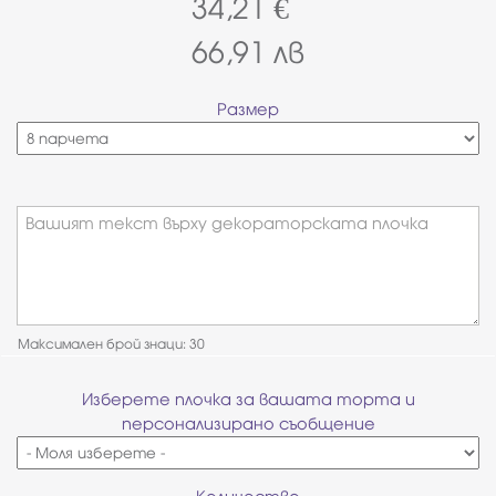
34,21
€
66,91
лв
Размер
Вашият текст върху декораторската плочка
Максимален брой знаци: 30
Изберете плочка за вашата торта и
персонализирано съобщение