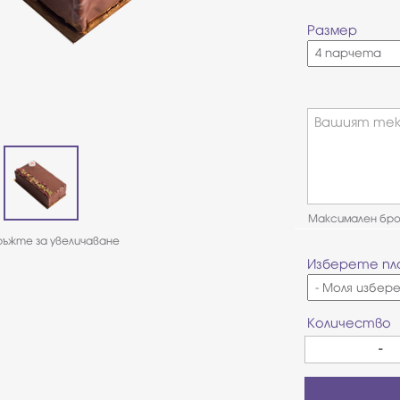
Размер
Вашият тек
Максимален брой
ъжте за увеличаване
Изберете пл
Количество
-