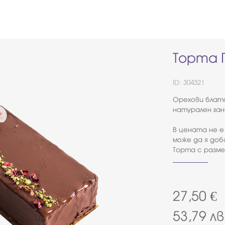
Торта 
ID: 304321
Орехови блато
натурален ган
В цената не е
може да я доб
Торта с разме
27,50
€
53,79
лв