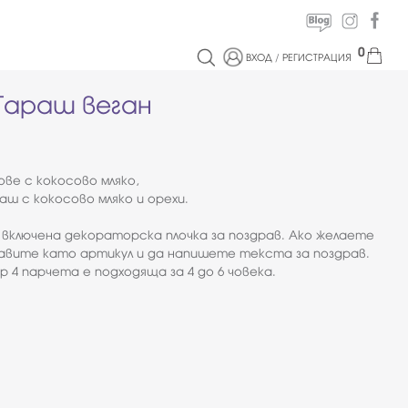
0
ВХОД
/
РЕГИСТРАЦИЯ
Гараш веган
ве с кокосово мляко,
аш с кокосово мляко и орехи.
 включена декораторска плочка за поздрав. Ако желаете
авите като артикул и да напишете текста за поздрав.
р 4 парчета е подходяща за 4 до 6 човека.