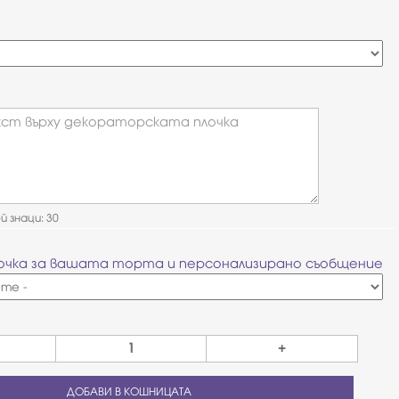
ст върху декораторската плочка
 знаци: 30
очка за вашата торта и персонализирано съобщение
+
ДОБАВИ В КОШНИЦАТА