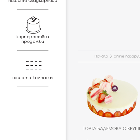
нашите сладкарници
корпоративни
продажби
Начало
online пазару
нашата компания
ТОРТА БАДЕМОВА С КРУШ