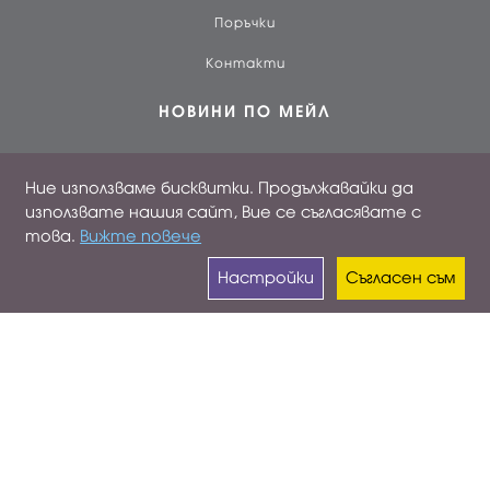
Поръчки
Контакти
НОВИНИ ПО МЕЙЛ
Регистрирайте се от
ТУК
за да се абонирате и да
Ние използваме бисквитки. Продължавайки да
получавате най-новите и интересни предложения
директно по мейл без спам
използвате нашия сайт, Вие се съгласявате с
това.
Вижте повече
Валутен курс: 1 BGN = 0.51129 EUR
Настройки
Съгласен съм