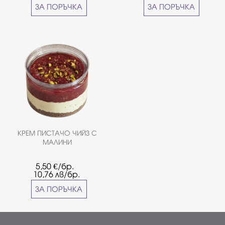
Страчатела с вишни- Гараш
ЗА ПОРЪЧКА
ЗА ПОРЪЧКА
веган- Тарта бял шоколадов
мус с ягодово кули*Снимката
е примерна
КРЕМ ПИСТАЧО ЧИЙЗ С
МАЛИНИ
5,50
€/бр.
10,76
лв/бр.
ЗА ПОРЪЧКА