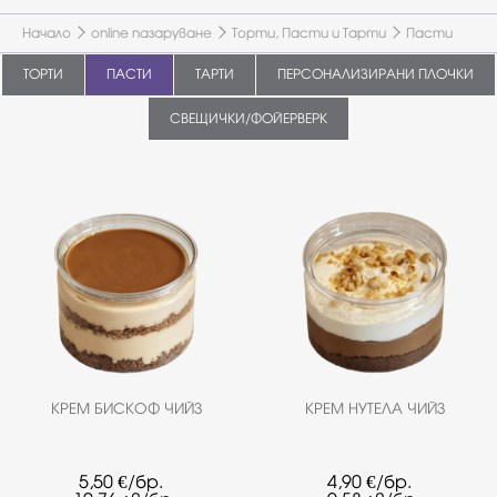
Начало
online пазаруване
Торти, Пасти и Тарти
Пасти
ТОРТИ
ПАСТИ
ТАРТИ
ПЕРСОНАЛИЗИРАНИ ПЛОЧКИ
СВЕЩИЧКИ/ФОЙЕРВЕРК
КРЕМ БИСКОФ ЧИЙЗ
КРЕМ НУТЕЛА ЧИЙЗ
5,50
€/бр.
4,90
€/бр.