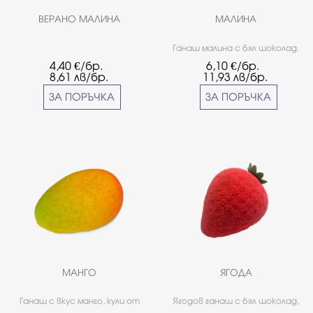
ВЕРАНО МАЛИНА
МАЛИНА
Ганаш малина с бял шоколад,
малиново кули в сърцевината
4,40
€/бр.
6,10
€/бр.
и заливка от бял шоколад.
8,61
лв/бр.
11,93
лв/бр.
ЗА ПОРЪЧКА
ЗА ПОРЪЧКА
МАНГО
ЯГОДА
Ганаш с вкус манго, кули от
Ягодов ганаш с бял шоколад,
манго, шоколадов чипс с
ягодово кули в сърцевината и