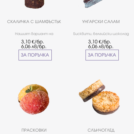
СКАЛИЧКА С ШАМФЪСТЪК
УНГАРСКИ САЛАМ
Нашият вариант на
Бисквити, белгийски шоколад
любимите на всички скалички
Callebaut – 54%, краве масло,
3,10
€/бр.
3,10
€/бр.
с добавени червени
шамфъстък, пълномаслено
6,06
лв/бр.
6,06
лв/бр.
боровинки, завършени с бял
какао, червени боровинки,
шоколад с шамфъстък.
ром
ЗА ПОРЪЧКА
ЗА ПОРЪЧКА
ПРАСКОВКИ
СЛЪНЧОГЛЕД