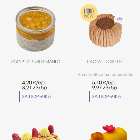
ЙОГУРТ С ЧИЯ И МАНГО
ПАСТА ''NOISETTE''
Лешников ганаш, лешникова
пралина и хрупкав лешников
4,20
€/бр.
5,10
€/бр.
крънч в сърцевината.Налична
8,21
лв/бр.
9,97
лв/бр.
от 01.09.2025
ЗА ПОРЪЧКА
ЗА ПОРЪЧКА