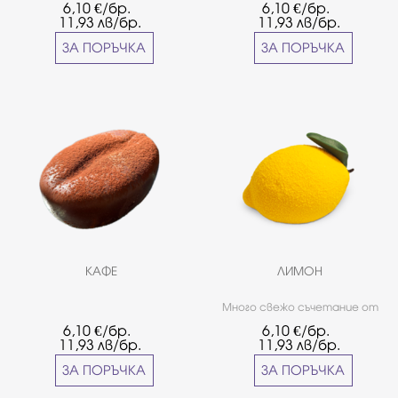
6,10
€/бр.
6,10
€/бр.
лешникова пралина и
заливка от бял шоколад.
11,93
лв/бр.
11,93
лв/бр.
бадемов блат.
ЗА ПОРЪЧКА
ЗА ПОРЪЧКА
КАФЕ
ЛИМОН
Много свежо съчетание от
лимон, лайм, юзу и мента.
6,10
€/бр.
6,10
€/бр.
11,93
лв/бр.
11,93
лв/бр.
ЗА ПОРЪЧКА
ЗА ПОРЪЧКА