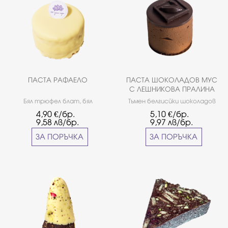
ПАСТА РАФАЕЛО
ПАСТА ШОКОЛАДОВ МУС
С ЛЕШНИКОВА ПРАЛИНА
Бял трюфел блат, бял
Тъмен белгисйки шоколадов
шоколадов мус, кокос,
мус Callebaut,лешникова
4,90
€/бр.
5,10
€/бр.
лешников крокан.
пралина, шоколадов
9,58
лв/бр.
9,97
лв/бр.
пандишпан
ЗА ПОРЪЧКА
ЗА ПОРЪЧКА