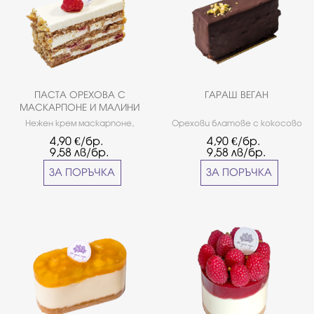
ПАСТА ОРЕХОВА С
ГАРАШ ВЕГАН
МАСКАРПОНЕ И МАЛИНИ
Нежен крем маскарпоне,
Орехови блатове с кокосово
орехови блатове и свежи
мляко, натурален ганаш с
4,90
€/бр.
4,90
€/бр.
малини.
кокосово мляко и орехи.
9,58
лв/бр.
9,58
лв/бр.
ЗА ПОРЪЧКА
ЗА ПОРЪЧКА