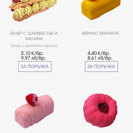
ЕКЛЕР С ШАМФЪСТЪК И
ВЕРАНО МАРАКУЯ
МАЛИНИ
Еклер с хрупкава коричка,
крем с шамфъстък, бял
5,10
€/бр.
4,40
€/бр.
шоколад Callebaut и пресни
9,97
лв/бр.
8,61
лв/бр.
малини.
ЗА ПОРЪЧКА
ЗА ПОРЪЧКА