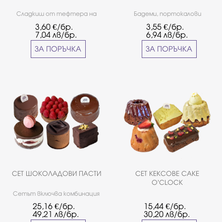
Сладкиш от тефтера на
Бадеми, портокалови
баба с вкусна сърцевина от
корички, върху вкусен
3,60
€/бр.
3,55
€/бр.
орехово-маслен крем.
пандишпан потопен в тъмен
7,04
лв/бр.
6,94
лв/бр.
шоколад.Българска рецепта
от 1965 година.
ЗА ПОРЪЧКА
ЗА ПОРЪЧКА
СЕТ ШОКОЛАДОВИ ПАСТИ
СЕТ КЕКСОВЕ CAKE
O'CLOCK
Сетът включва комбинация
от любими шоколадови
25,16
€/бр.
15,44
€/бр.
пасти: - Сахер- Меренга-
49,21
лв/бр.
30,20
лв/бр.
Тарта с шоколад и ягоди-