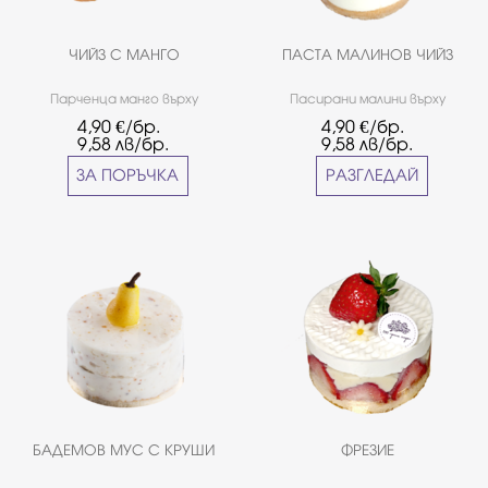
ЧИЙЗ С МАНГО
ПАСТА МАЛИНОВ ЧИЙЗ
Парченца манго върху
Пасирани малини върху
чийзкрем и хрупкави маслени
чийзкрем и хрупкави маслени
4,90
€/бр.
4,90
€/бр.
бисквитки.
бисквитки.
9,58
лв/бр.
9,58
лв/бр.
ЗА ПОРЪЧКА
РАЗГЛЕДАЙ
БАДЕМОВ МУС С КРУШИ
ФРЕЗИЕ