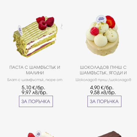
ПАСТА С ШАМФЪСТЪК И
ШОКОЛАДОВ ПУНШ С
МАЛИНИ
ШАМФЪСТЪК, ЯГОДИ И
МАЛИНИ
Блат с шамфъстък, пюре от
Шоколадов пунш /шоколадов
малини, крем Маскарпоне,
пандишпан,течен шоколад и
5,10
€/бр.
4,90
€/бр.
завършена с крем с
сметана/, покрит с глазура
9,97
лв/бр.
9,58
лв/бр.
шамфъстък.
от бял шоколад с шамфъстък
и бадеми, украсен с крем с
ЗА ПОРЪЧКА
ЗА ПОРЪЧКА
шамфъстък, пресни ягоди и
череши.