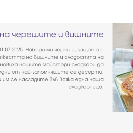
 на черешите и вишните
01.07.2025. Набери ми череши, защото е
вежестта на вишните и сладостта на
новиха нашите майстори сладкари да
дни от най-запомнящите се десерти.
 им се насладите във всяка една наша
сладкарница.