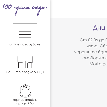
Дни
От 02.06 до 
online пазаруване
лято! С
черешите вдъх
сътворят е
Може да
нашите сладкарници
корпоративни
продажби