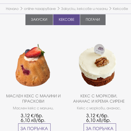
Начало
online пазаруване
Закуски, кексове и погачи
Кексове
ЗАКУСКИ
КЕКСОВЕ
ПОГАЧИ
МАСЛЕН КЕКС С МАЛИНИ И
КЕКС С МОРКОВИ,
ПРАСКОВИ
АНАНАС И КРЕМА СИРЕНЕ
Маслен кекс с малини,
Кекс с моркови, ананас,
праскови и боровинки.
канела и орехи, завършен с
3,12
€/бр.
3,12
€/бр.
крем Филаделфия.
6,10
лв/бр.
6,10
лв/бр.
ЗА ПОРЪЧКА
ЗА ПОРЪЧКА