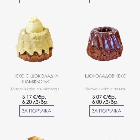
КЕКС С ШОКОЛАД И
ШОКОЛАДОВ КЕКС
ШАМФЪСТЪК
Маслен кекс с шоколад и
Маслен кекс с тъмен
глазура от шамфъстък
шоколад, шоколадова
3,17
€/бр.
3,07
€/бр.
глазура и крем Маскарпоне с
6,20
лв/бр.
6,00
лв/бр.
шоколад.
ЗА ПОРЪЧКА
ЗА ПОРЪЧКА