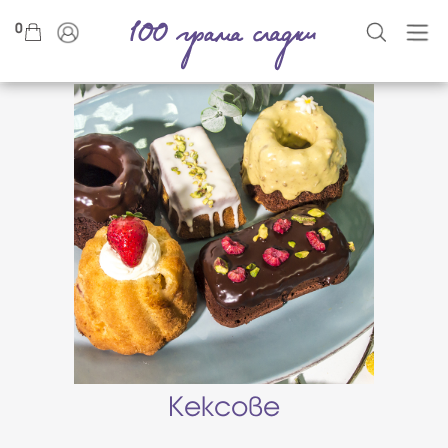
0
Кексове