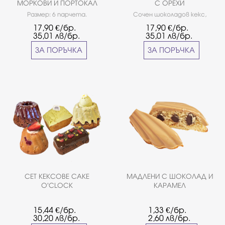
МОРКОВИ И ПОРТОКАЛ
С ОРЕХИ
Размер: 6 парчета.
Сочен шоколадов кекс,
покрит с домашно малиново
17,90
€/бр.
17,90
€/бр.
сладко, завършен с глазура
35,01
лв/бр.
35,01
лв/бр.
от тъмен шоколад и орехи.
Размер: 6 парчета.
ЗА ПОРЪЧКА
ЗА ПОРЪЧКА
СЕТ КЕКСОВЕ CAKE
МАДЛЕНИ С ШОКОЛАД И
O'CLOCK
КАРАМЕЛ
15,44
€/бр.
1,33
€/бр.
30,20
лв/бр.
2,60
лв/бр.