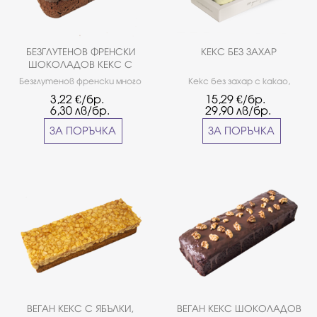
БЕЗГЛУТЕНОВ ФРЕНСКИ
КЕКС БЕЗ ЗАХАР
ШОКОЛАДОВ КЕКС С
МАЛИНИ
Безглутенов френски много
Кекс без захар с какао,
шоколадов кекс с малини. *Не
завършен с ганаш крем с бял
3,22
€/бр.
15,29
€/бр.
е подходящо за хора
шоколад без захар и
6,30
лв/бр.
29,90
лв/бр.
страдащи от целиакия.
шамфъстък.
ЗА ПОРЪЧКА
ЗА ПОРЪЧКА
ВЕГАН КЕКС С ЯБЪЛКИ,
ВЕГАН КЕКС ШОКОЛАДОВ