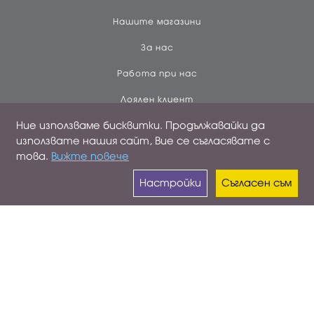
Нашите магазини
За нас
Работа при нас
Лоялен клиент
Ние използваме бисквитки. Продължавайки да
ПРОФИЛ
използвате нашия сайт, Вие се съгласявате с
това.
Вижте повече
Вход
Настройки
Съгласен съм
Създай профил
Поръчки
Контакти
НОВИНИ ПО МЕЙЛ
Регистрирайте се от
ТУК
за да се абонирате и да