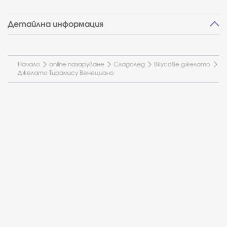
Детайлна информация
Начало
online пазаруване
Сладолед
Вкусове джелато
Джелато Тирамису Венециано