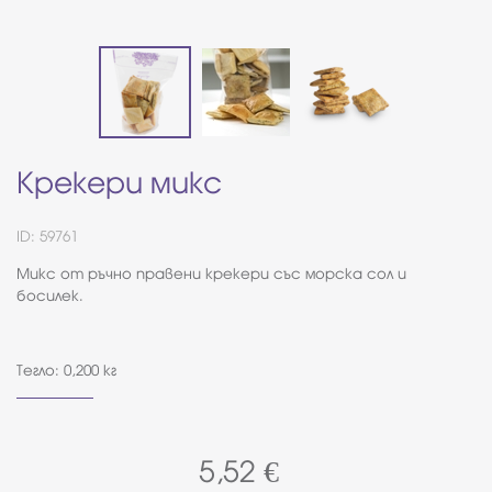
Крекери микс
ID: 59761
Микс от ръчно правени крекери със морска сол и
босилек.
Тегло: 0,200 кг
5,52
€