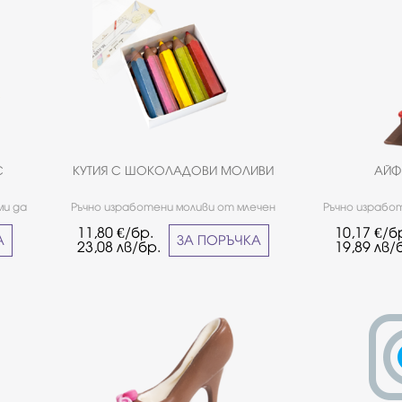
С
КУТИЯ С ШОКОЛАДОВИ МОЛИВИ
АЙФ
ми да
Ръчно изработени моливи от млечен
Ръчно израбо
а
белгийски шоколад Callebaut и
белгийски 
11,80
€/бр.
10,17
€/б
шоколадови дражета от белгийски
д
А
ЗА ПОРЪЧКА
23,08
лв/бр.
19,89
лв/
шоколад ''Callebaut'' - печен бадем в
млечен шоколад.*Продуктът ще бъде
наличен във фирмените ни магазини до
изчерпване на количествата.