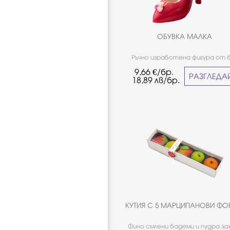
ОБУВКА МАЛКА
Ръчно изработена фигура от 
белгийски шоколад Callebaut
9,66
€/бр.
декорация.
РАЗГЛЕДА
18,89
лв/бр.
КУТИЯ С 5 МАРЦИПАНОВИ Ф
Фино смлени бадеми и пудра за