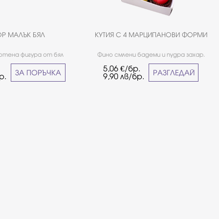
Р МАЛЪК БЯЛ
КУТИЯ С 4 МАРЦИПАНОВИ ФОРМИ
отена фигура от бял
Фино смлени бадеми и пудра захар.
колад Callebaut Размер
.
5,06
€/бр.
12/9см
ЗА ПОРЪЧКА
РАЗГЛЕДАЙ
р.
9,90
лв/бр.