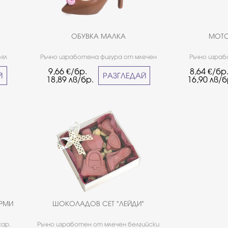
ОБУВКА МАЛКА
МОТО
бял
Ръчно изработена фигура от млечен
Ръчно израб
 с
белгийски шоколад Callebaut с
белгийски шо
9,66
€/бр.
8,64
€/бр
декорация.
Й
РАЗГЛЕДАЙ
18,89
лв/бр.
16,90
лв/б
ОРМИ
ШОКОЛАДОВ СЕТ "ЛЕЙДИ"
хар.
Ръчно изработен от млечен белгийски