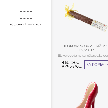
нашата компания
ШОКОЛАДОВА ЛИНИЙКА 
ПОСЛАНИЕ
Шоколадовата линийка може са
персонализирате с името н
4,85
€/бр.
детето.
ЗА ПОРЪЧК
9,49
лв/бр.