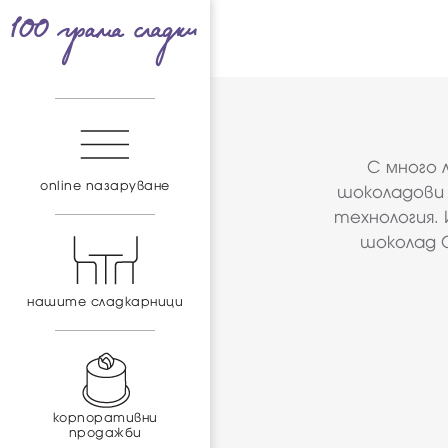
С много 
online пазаруване
шоколадови 
технология.
шоколад C
нашите сладкарници
корпоративни
продажби