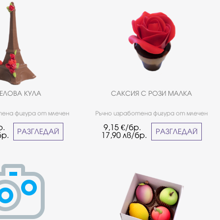
ЕЛОВА КУЛА
САКСИЯ С РОЗИ МАЛКА
тена фигура от млечен
Ръчно изработена фигура от млечен
шоколад Callebaut с
белгийски шоколад Callebaut с
р.
9,15
€/бр.
екорация.
декорация.*Продуктът е наличен във
РАЗГЛЕДАЙ
РАЗГЛЕДАЙ
бр.
17,90
лв/бр.
фирмените ни магазини.