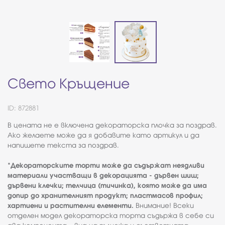
Свето Кръщение
ID: 872881
В цената не е включена декораторска плочка за поздрав.
Ако желаете може да я добавите като артикул и да
напишете текста за поздрав.
*Декораторските торти може да съдържат неядливи
материали участващи в декорацията - дървен шиш;
дървени клечки; телчица (тичинка), която може да има
допир до хранителният продукт; пластмасов профил;
хартиени и растителни елементи.
Внимание! Всеки
отделен модел декораторска торта съдържа в себе си