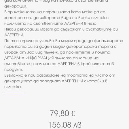
два компонента – вид на пълнежа и съответната
декорация.
В приложеното на страницата каре може да се
запознаете и да изберете вида на всеки пълнеж и
наличието на съответните АЛЕРГЕНИ в него.
Някои декорации могат да съдържат в съставките си
АЛЕРГЕНИ.
По тази причина учтиво Ви молим преди да финализирате
поръчката си за даден модел декораторска торта с
избран от вас вид пълнеж, да прочетете в полето
ДЕТАЙЛНА ИНФОРМАЦИЯ пълното описание на
съставките и наличните АЛЕРГЕНИ в крайният готов
продукт.
Възможно е при разрязване на тортата на място от
декорацията да попаднат АЛЕРГЕННИ съставки в
пълнежа.
79,80
€
156,08
лв