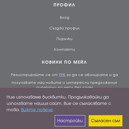
ПРОФИЛ
Вход
Създай профил
Поръчки
Контакти
НОВИНИ ПО МЕЙЛ
Регистрирайте се от
ТУК
за да се абонирате и да
получавате най-новите и интересни предложения
директно по мейл без спам
Ние използваме бисквитки. Продължавайки да
използвате нашия сайт, Вие се съгласявате с
Валутен курс: 1 BGN = 0,51129 EUR
това.
Вижте повече
Настройки
Съгласен съм