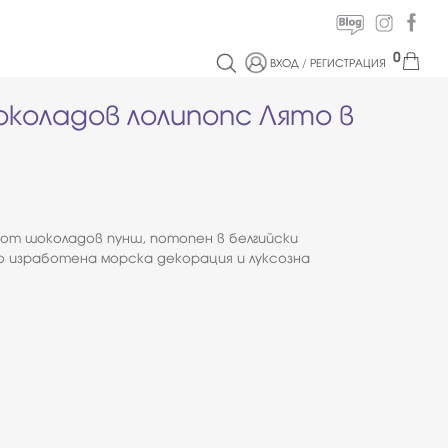
0
ВХОД
/
РЕГИСТРАЦИЯ
коладов лолипопс Лято в
 от шоколадов пунш, потопен в белгийски
о изработена морска декорация и луксозна