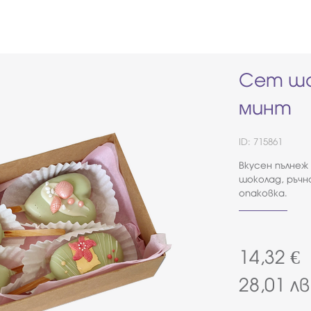
Сет шо
минт
ID: 715861
Вкусен пълнеж
шоколад, ръчн
опаковка.
14,32
€
28,01
лв