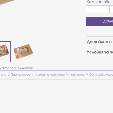
Количество
-
ДОБА
Детайлна и
Условия за 
ъжте за увеличаване
ване
Парти маси
Къпкейк и кейк попс
Кейк попс
Сет шоколадов