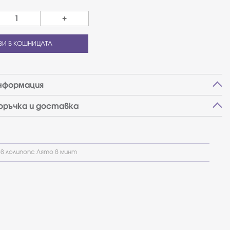
+
ВИ В КОШНИЦАТА
нформация
поръчка и доставка
 лолипопс Лято в минт