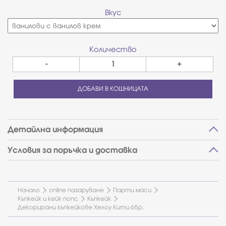
Вкус
Количество
-
+
ДОБАВИ В КОШНИЦАТА
Детайлна информация
Условия за поръчка и доставка
Начало
online пазаруване
Парти маси
Къпкейк и кейк попс
Къпкейк
Декорирани къпкейкове Хелоу Кити 6бр.