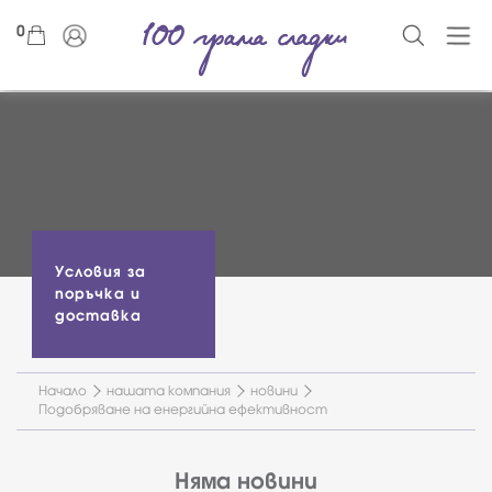
0
Условия за
поръчка и
доставка
Начало
нашата компания
новини
Подобряване на енергийна ефективност
Няма новини