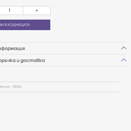
+
ВИ В КОШНИЦАТА
нформация
поръчка и доставка
енце - 36бр.