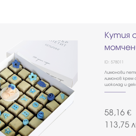
Кутия 
момченц
ID: 578011
Лимонови пети
лимонов крем 
шоколад и дек
58,16
€
113,75
л