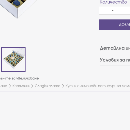
Количество
-
ДОБА
Детайлна и
Условия за 
ъжте за увеличаване
ване
Кетъринг
Сладки плата
Кутия с лимонови петифури за момч