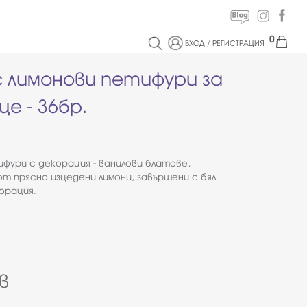
0
ВХОД
/
РЕГИСТРАЦИЯ
с лимонови петифури за
е - 36бр.
фури с декорация - ванилови блатове,
от прясно изцедени лимони, завършени с бял
орация.
в