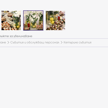
ъжте за увеличаване
ване
Събития и обслужващ персонал
Кетъринг събития