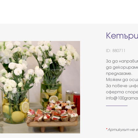
Кетъри
ID: 880711
За да направ
да декорирам
предлагаме.
Можем да оси
За повече инф
оферта споре
info@100gramas
Артикулът не е