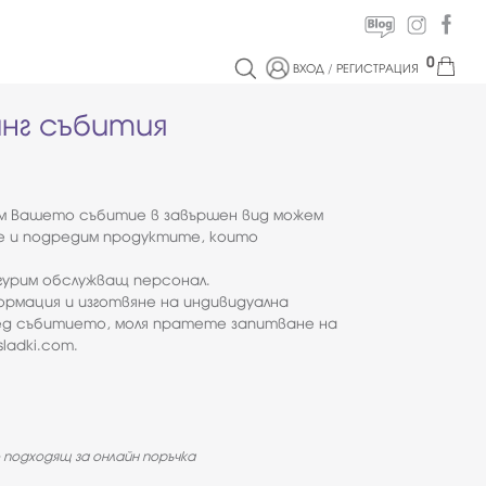
0
ВХОД
/
РЕГИСТРАЦИЯ
нг събития
им Вашето събитие в завършен вид можем
е и подредим продуктите, които
гурим обслужващ персонал.
ормация и изготвяне на индивидуална
д събитието, моля пратете запитване на
ladki.com.
 подходящ за онлайн поръчка