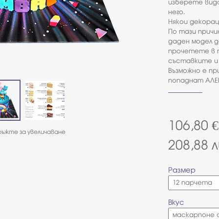
изберете вида
него.
Някои декорац
По тази причи
даден модел д
прочетете в 
съставките и 
Възможно е п
попаднат АЛЕР
106,80
€
ъжте за увеличаване
208,88
л
Размер
Вкус