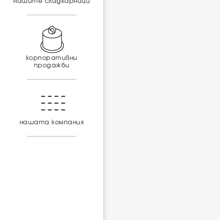
нашите сладкарници
корпоративни
продажби
нашата компания