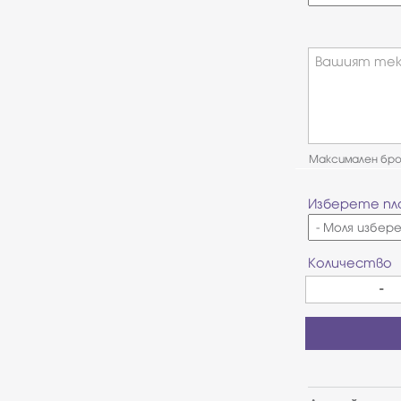
Вашият тек
Максимален брой
Изберете пл
Количество
-