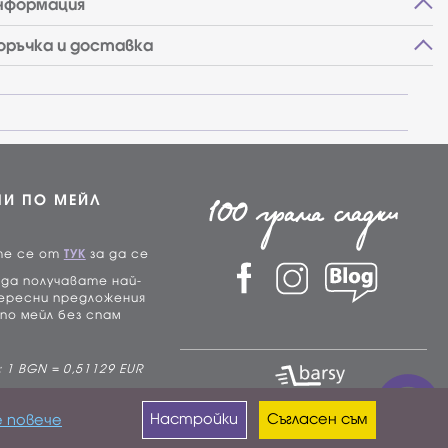
нформация
поръчка и доставка
НИ ПО МЕЙЛ
те се от
ТУК
за да се
да получавате най-
ересни предложения
по мейл без спам
 1 BGN = 0,51129 EUR
Настройки
Съгласен съм
 повече