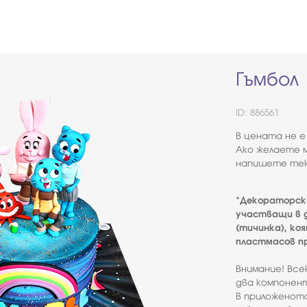
Гъмбол
ID: 886561
В цената не е
Ако желаете м
напишете тек
*Декораторск
участващи в д
(тичинка), ко
пластмасов пр
Внимание! Вс
два компонент
В приложенот