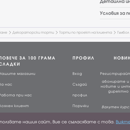
Детайлна и
Условия за 
ване
Декораторски торти
Торти по проект на клиента
Гъмбол
ПОВЕЧЕ ЗА 100 ГРАМА
ПРОФИЛ
НОВИ
СЛАДКИ
Нашите магазини
Вход
Регистрирай
абонирате и 
За нас
Създай
новите и инт
директно 
Работа при нас
профил
Лоялен клиент
Поръчки
Валутен курс:
Контакти
зползвате нашия сайт, Вие се съгласявате с това.
Вижте