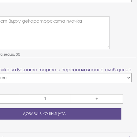
ст върху декораторската плочка
 знаци: 30
очка за вашата торта и персонализирано съобщение
+
ДОБАВИ В КОШНИЦАТА