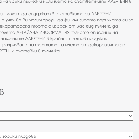
 на всеки пълнеж и наличието на съответните АЛЕРГЕНИ в
ии могат да съдържат в съставките си АЛЕРГЕНИ.
на учтиво Ви молим преди да финализирате поръчката си за
екораторска торта с избран от вас вид пълнеж, да
полето ДЕТАЙЛНА ИНФОРМАЦИЯ пълното описание на
наличните АЛЕРГЕНИ в крайният готов продукт.
ри разрязване на тортата на място от декорацията да
ГЕННИ съставки в пълнежа.
в