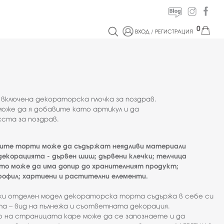
0
ВХОД
/
РЕГИСТРАЦИЯ
 включена декораторска плочка за поздрав.
оже да я добавите като артикул и да
ста за поздрав.
ите торти може да съдържат неядливи материали
екорацията - дървен шиш; дървени клечки; телчица
ято може да има допир до хранителният продукт;
офил; хартиени и растителни елементи.
еки отделен модел декораторска торта съдържа в себе си
а – вид на пълнежа и съответната декорация.
о на страницата каре може да се запознаете и да