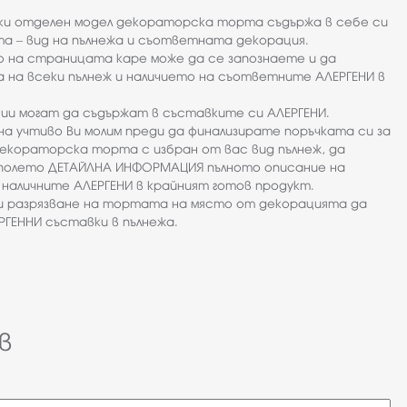
еки отделен модел декораторска торта съдържа в себе си
а – вид на пълнежа и съответната декорация.
о на страницата каре може да се запознаете и да
 на всеки пълнеж и наличието на съответните АЛЕРГЕНИ в
ии могат да съдържат в съставките си АЛЕРГЕНИ.
на учтиво Ви молим преди да финализирате поръчката си за
екораторска торта с избран от вас вид пълнеж, да
полето ДЕТАЙЛНА ИНФОРМАЦИЯ пълното описание на
наличните АЛЕРГЕНИ в крайният готов продукт.
ри разрязване на тортата на място от декорацията да
ГЕННИ съставки в пълнежа.
в