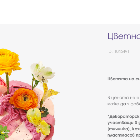
Цветна
ID: 1046491
Цветята на сн
В цената не е
може да я доб
*Декораторск
участващи в д
(тичинка), ко
пластмасов пр