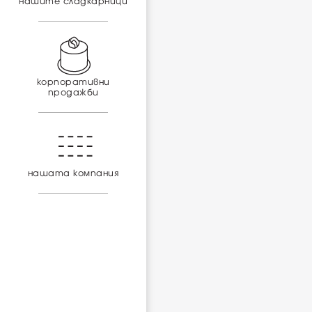
нашите сладкарници
корпоративни
продажби
нашата компания