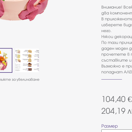
Внимание! Вс
два компонент
В приложенот
изберете вида
него.
Някои декорац
По тази причи
даден модел д
прочетете в 
съставките и 
Възможно е п
попаднат АЛЕР
ъжте за увеличаване
104,40
€
204,19
л
Размер