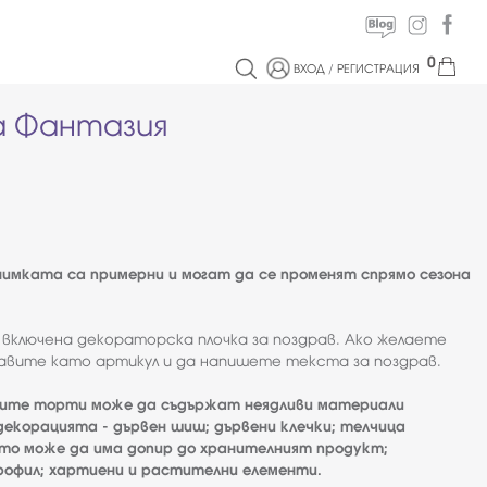
0
ВХОД
/
РЕГИСТРАЦИЯ
 Фантазия
имката са примерни и могат да се променят спрямо сезона
 включена декораторска плочка за поздрав. Ако желаете
авите като артикул и да напишете текста за поздрав.
ите торти може да съдържат неядливи материали
екорацията - дървен шиш; дървени клечки; телчица
ято може да има допир до хранителният продукт;
офил; хартиени и растителни елементи.