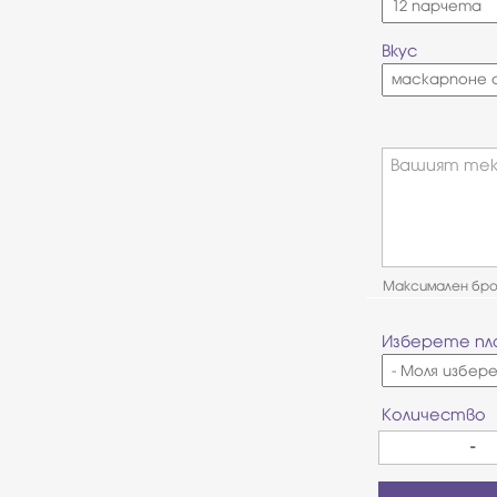
Вкус
Вашият тек
Максимален брой
Изберете пл
Количество
-