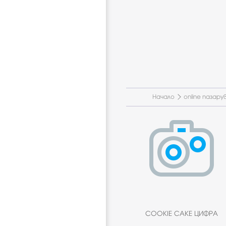
Начало
online пазару
COOKIE CAKE ЦИФРА