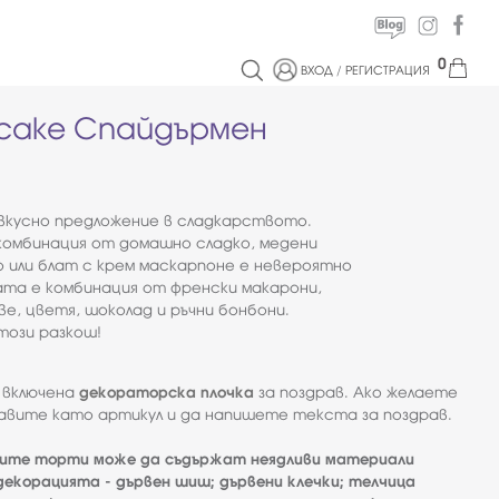
0
ВХОД
/
РЕГИСТРАЦИЯ
 cake Спайдърмен
вкусно предложение в сладкарството.
 комбинация от домашно сладко, медени
о или блат с крем маскарпоне е невероятно
ата е комбинация от френски макарони,
ве, цветя, шоколад и ръчни бонбони.
този разкош!
 включена
декораторска плочка
за поздрав. Ако желаете
авите като артикул и да напишете текста за поздрав.
ите торти може да съдържат неядливи материали
екорацията - дървен шиш; дървени клечки; телчица