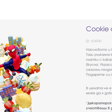
Cookie
ID: 514741
Най-новото и 
Тази уникална
платки с кака
вкусна. Украс
сезонни плодо
Подарете си 
В цената не е
може да я доб
*Декораторск
участващи в д