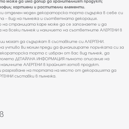
ято може да има допир до хранителният продукт;
офил; хартиени и растителни елементи.
еки отделен модел декораторска торта съдържа в себе си
а – вид на пълнежа и съответната декорация.
о на страницата каре може да се запознаете и да
 на всеки пълнеж и наличието на съответните АЛЕРГЕНИ в
ии могат да съдържат в съставките си АЛЕРГЕНИ.
на учтиво Ви молим преди да финализирате поръчката си за
екораторска торта с избран от вас вид пълнеж, да
полето ДЕТАЙЛНА ИНФОРМАЦИЯ пълното описание на
наличните АЛЕРГЕНИ в крайният готов продукт.
ри разрязване на тортата на място от декорацията да
ГЕННИ съставки в пълнежа.
в