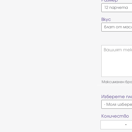
Вкус
Вашият тек
Максимален брой
Изберете пл
Количество
-