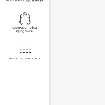
нашите сладкарници
корпоративни
продажби
нашата компания