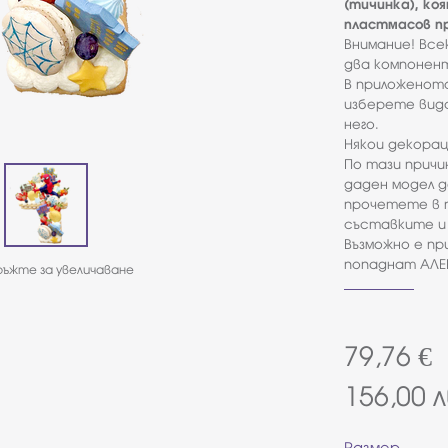
(тичинка), ко
пластмасов пр
Внимание! Вс
два компонент
В приложенот
изберете вида
него.
Някои декорац
По тази причи
даден модел д
прочетете в 
съставките и 
Възможно е п
попаднат АЛЕР
ъжте за увеличаване
79,76
€
156,00
л
Размер