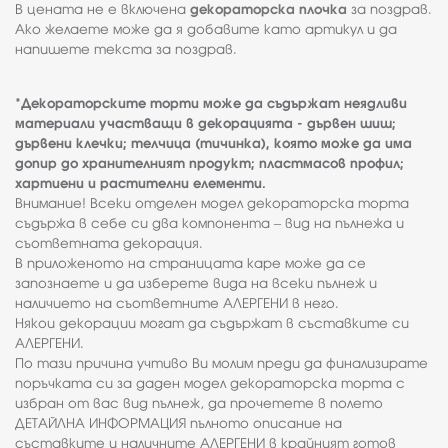
В цената не е включена
декораторска плочка
за поздрав.
Ако желаете може да я добавите като артикул и да
напишете текста за поздрав.
*Декораторските торти може да съдържат неядливи
материали участващи в декорацията - дървен шиш;
дървени клечки; телчица (тичинка), която може да има
допир до хранителният продукт; пластмасов профил;
хартиени и растителни елементи.
Внимание! Всеки отделен модел декораторска торта
съдържа в себе си два компонента – вид на пълнежа и
съответната декорация.
В приложеното на страницата каре може да се
запознаете и да изберете вида на всеки пълнеж и
наличието на съответните АЛЕРГЕНИ в него.
Някои декорации могат да съдържат в съставките си
АЛЕРГЕНИ.
По тази причина учтиво Ви молим преди да финализирате
поръчката си за даден модел декораторска торта с
избран от вас вид пълнеж, да прочетете в полето
ДЕТАЙЛНА ИНФОРМАЦИЯ пълното описание на
съставките и наличните АЛЕРГЕНИ в крайният готов