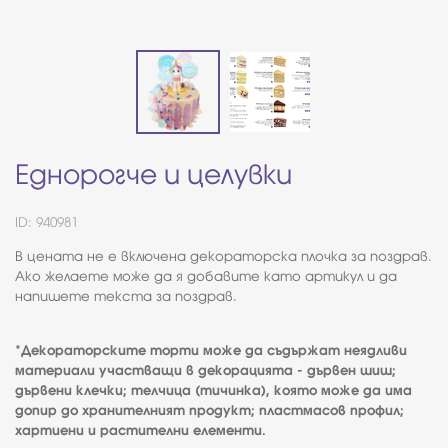
Еднорогче и целувки
ID: 940981
В цената не е включена декораторска плочка за поздрав.
Ако желаете може да я добавите като артикул и да
напишете текста за поздрав.
*Декораторските торти може да съдържат неядливи
материали участващи в декорацията - дървен шиш;
дървени клечки; телчица (тичинка), която може да има
допир до хранителният продукт; пластмасов профил;
хартиени и растителни елементи.