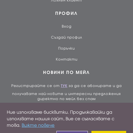
Лоялен клиент
ПРОФИЛ
Вход
Създай профил
Поръчки
Контакти
НОВИНИ ПО МЕЙЛ
Регистрирайте се от
ТУК
за да се абонирате и да
получавате най-новите и интересни предложения
директно по мейл без спам
Ние използваме бисквитки. Продължавайки да
Валутен курс: 1 BGN = 0,51129 EUR
използвате нашия сайт, Вие се съгласявате с
това.
Вижте повече