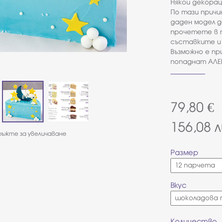
Някои декорац
По тази причи
даден модел д
прочетете в 
съставките и 
Възможно е п
попаднат АЛЕР
79,80
€
156,08
л
ъжте за увеличаване
Размер
Вкус
Количество