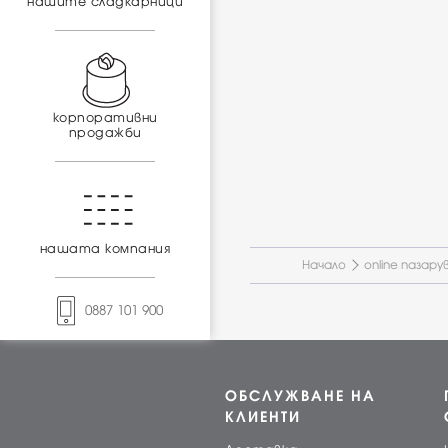
нашите сладкарници
корпоративни
продажби
нашата компания
Начало
online пазару
0887 101 900
ОБСЛУЖВАНЕ НА
КЛИЕНТИ