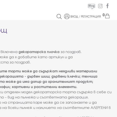
0
ВХОД
/
РЕГИСТРАЦИЯ
ощ
 включена
декораторска плочка
за поздрав.
оже да я добавите като артикул и да
ста за поздрав.
ите торти може да съдържат неядливи материали
екорацията - дървен шиш; дървени клечки; телчица
ято може да има допир до хранителният продукт;
офил; хартиени и растителни елементи.
еки отделен модел декораторска торта съдържа в себе си
а – вид на пълнежа и съответната декорация.
о на страницата каре може да се запознаете и да
 на всеки пълнеж и наличието на съответните АЛЕРГЕНИ в