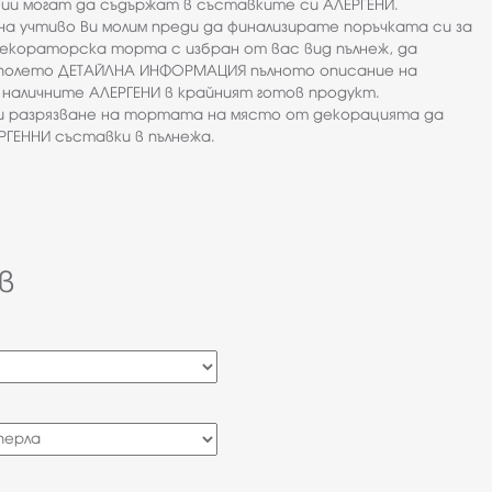
ии могат да съдържат в съставките си АЛЕРГЕНИ.
на учтиво Ви молим преди да финализирате поръчката си за
екораторска торта с избран от вас вид пълнеж, да
полето ДЕТАЙЛНА ИНФОРМАЦИЯ пълното описание на
наличните АЛЕРГЕНИ в крайният готов продукт.
ри разрязване на тортата на място от декорацията да
ГЕННИ съставки в пълнежа.
в