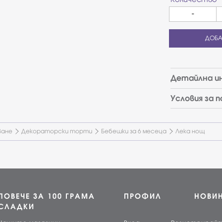
-
ДОБА
Детайлна и
Условия за 
ване
Декораторски торти
Бебешки за 6 месеца
Лека нощ
ПОВЕЧЕ ЗА 100 ГРАМА
ПРОФИЛ
НОВИ
СЛАДКИ