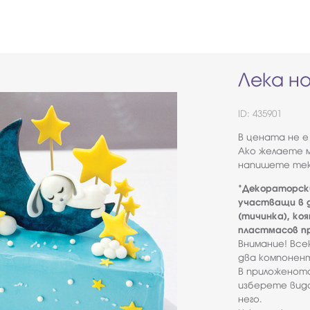
Лека н
ID: 435901
В цената не е
Ако желаете м
напишете тек
*Декораторск
участващи в д
(тичинка), ко
пластмасов пр
Внимание! Вс
два компонент
В приложенот
изберете вида
него.